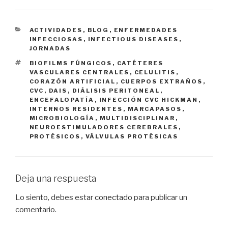
CATEGORÍAS
ACTIVIDADES
,
BLOG
,
ENFERMEDADES
INFECCIOSAS
,
INFECTIOUS DISEASES
,
JORNADAS
ETIQUETAS
BIOFILMS FÚNGICOS
,
CATÉTERES
VASCULARES CENTRALES
,
CELULITIS
,
CORAZÓN ARTIFICIAL
,
CUERPOS EXTRAÑOS
,
CVC
,
DAIS
,
DIÁLISIS PERITONEAL
,
ENCEFALOPATÍA
,
INFECCIÓN CVC HICKMAN
,
INTERNOS RESIDENTES
,
MARCAPASOS
,
MICROBIOLOGÍA
,
MULTIDISCIPLINAR
,
NEUROESTIMULADORES CEREBRALES
,
PROTÉSICOS
,
VÁLVULAS PROTÉSICAS
Deja una respuesta
Lo siento, debes estar
conectado
para publicar un
comentario.