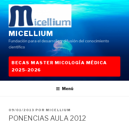
Saltar
al
contenido
MICELLIUM
Fundación para el desarrollo y difusión del conocimiento
científico
BECAS MASTER MICOLOGÍA MÉDICA
2025-2026
Menú
PUBLICADO
09/01/2013
POR
MICELLIUM
EL
PONENCIAS AULA 2012