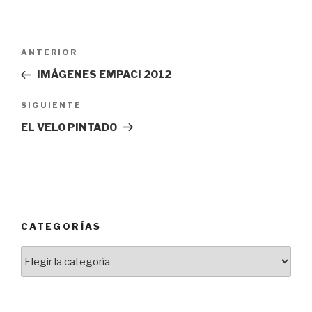
Navegación
Entrada
ANTERIOR
de
anterior:
IMÁGENES EMPACI 2012
entradas
Siguiente
SIGUIENTE
entrada
EL VELO PINTADO
CATEGORÍAS
Categorías