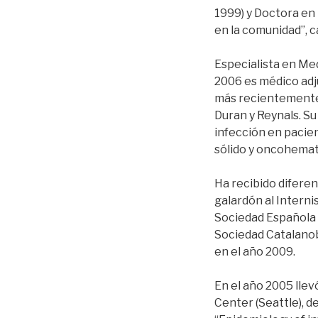
1999) y Doctora en 
en la comunidad”, c
Especialista en Med
2006 es médico adju
más recientemente 
Duran y Reynals. Su
infección en pacie
sólido y oncohemat
Ha recibido difere
galardón al Interni
Sociedad Española 
Sociedad Catalanoba
en el año 2009.
En el año 2005 llev
Center (Seattle), d