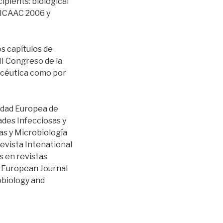
ipients: biological
l ICAAC 2006 y
s capítulos de
II Congreso de la
macéutica como por
edad Europea de
des Infecciosas y
as y Microbiología
revista Intenational
s en revistas
, European Journal
obiology and