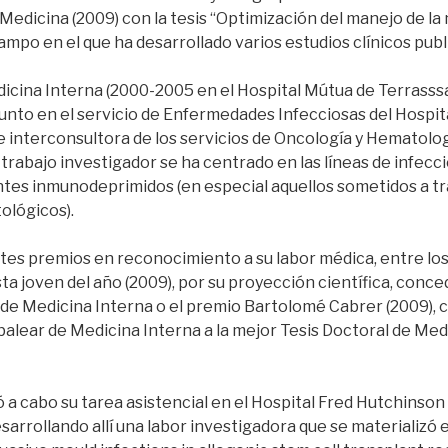
Medicina (2009) con la tesis “Optimización del manejo de la
ampo en el que ha desarrollado varios estudios clínicos publ
icina Interna (2000-2005 en el Hospital Mútua de Terrasssa
nto en el servicio de Enfermedades Infecciosas del Hospita
interconsultora de los servicios de Oncología y Hematolog
 trabajo investigador se ha centrado en las líneas de infecci
ntes inmunodeprimidos (en especial aquellos sometidos a t
ológicos).
ntes premios en reconocimiento a su labor médica, entre los
sta joven del año (2009), por su proyección científica, conce
de Medicina Interna o el premio Bartolomé Cabrer (2009), c
lear de Medicina Interna a la mejor Tesis Doctoral de Medi
ó a cabo su tarea asistencial en el Hospital Fred Hutchins
esarrollando allí una labor investigadora que se materializó 