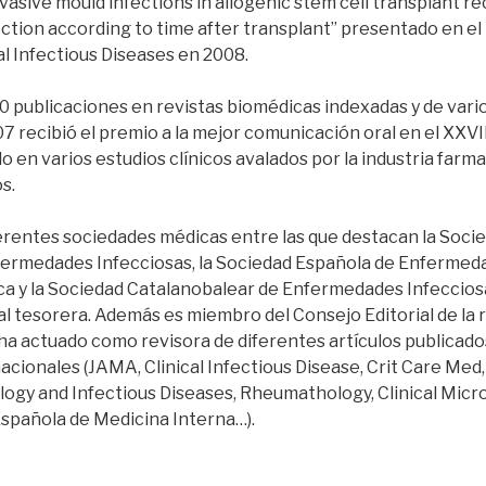
vasive mould infections in allogenic stem cell transplant rec
fection according to time after transplant” presentado en e
al Infectious Diseases en 2008.
0 publicaciones en revistas biomédicas indexadas y de vario
007 recibió el premio a la mejor comunicación oral en el XXVI
o en varios estudios clínicos avalados por la industria far
s.
erentes sociedades médicas entre las que destacan la Soci
fermedades Infecciosas, la Sociedad Española de Enfermeda
ica y la Sociedad Catalanobalear de Enfermedades Infeccios
tual tesorera. Además es miembro del Consejo Editorial de la 
 ha actuado como revisora de diferentes artículos publicado
acionales (JAMA, Clinical Infectious Disease, Crit Care Med
ology and Infectious Diseases, Rheumathology, Clinical Micr
Española de Medicina Interna…).