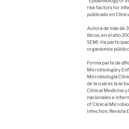
“Epidemiology of in
risk factors for in
publicado en Clinic
Autora de más de 3
libros, en el año 2
SEMI. Ha participad
organismos público
Forma parte de dif
Microbiología y En
Microbiología Clín
de la cual es la ac
Clinical Medicine y
nacionales e intern
of Clinical Microbi
Infection, Revista 