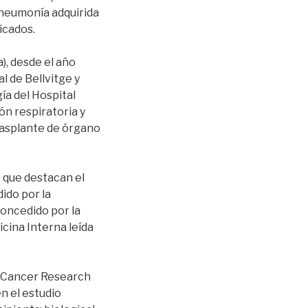
 neumonía adquirida
icados.
), desde el año
l de Bellvitge y
ía del Hospital
ón respiratoria y
rasplante de órgano
 que destacan el
dido por la
oncedido por la
cina Interna leída
on Cancer Research
en el estudio