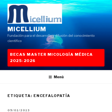
Saltar
al
contenido
MICELLIUM
Fundación para el desarrollo y difusión del conocimiento
científico
BECAS MASTER MICOLOGÍA MÉDICA
2025-2026
Menú
ETIQUETA:
ENCEFALOPATÍA
PUBLICADO
09/01/2013