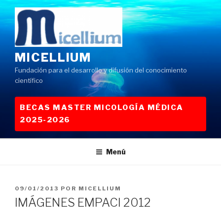
Saltar
al
contenido
MICELLIUM
Fundación para el desarrollo y difusión del conocimiento
científico
BECAS MASTER MICOLOGÍA MÉDICA
2025-2026
Menú
PUBLICADO
09/01/2013
POR
MICELLIUM
EL
IMÁGENES EMPACI 2012