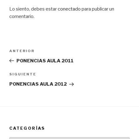
Lo siento, debes estar
conectado
para publicar un
comentario.
Navegación
Entrada
ANTERIOR
de
anterior:
PONENCIAS AULA 2011
entradas
Siguiente
SIGUIENTE
entrada
PONENCIAS AULA 2012
CATEGORÍAS