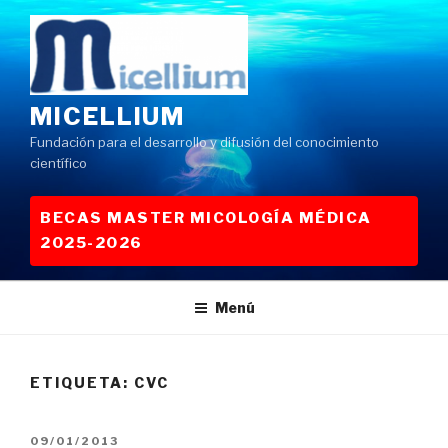
Saltar
al
contenido
MICELLIUM
Fundación para el desarrollo y difusión del conocimiento
científico
BECAS MASTER MICOLOGÍA MÉDICA
2025-2026
Menú
ETIQUETA:
CVC
PUBLICADO
09/01/2013