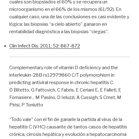
cuales son biopsiados el 60% y se recupera un
microorganismo en el 66% de los mismos (61/92). En
cualquier caso, una de las conclusiones es casi evidente y
lógica: las biopsias “a cielo abierto” ganaron en
rentabilidad diagnóstica a las biopsias “ciegas”.
Clin Infect Dis. 2011; 52: 867-872
Complementary role of vitamin D deficiency and the
interleukin-28B rs12979860 C/T polymorphism in
predicting antiviral response in chronic hepatitis C
D Bitetto, G Fattovich, C Fabris, E Ceriani E, E Falleti, E
Fornasiere , M Pasino, D Ieluzzi, A Cussigh, S Cmet, M
Pirisi, P Toniutto
“Todo vale” con el fin de ganarle la partida al virus de la
hepatitis C (VHC) causante de tantos casos de hepatitis
crónica, cirrosis hepática y evolución a hepatocarcinoma