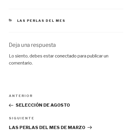
CATEGORÍAS
LAS PERLAS DEL MES
Deja una respuesta
Lo siento, debes estar
conectado
para publicar un
comentario.
Navegación
Entrada
ANTERIOR
de
anterior:
SELECCIÓN DE AGOSTO
entradas
Siguiente
SIGUIENTE
entrada
LAS PERLAS DEL MES DE MARZO