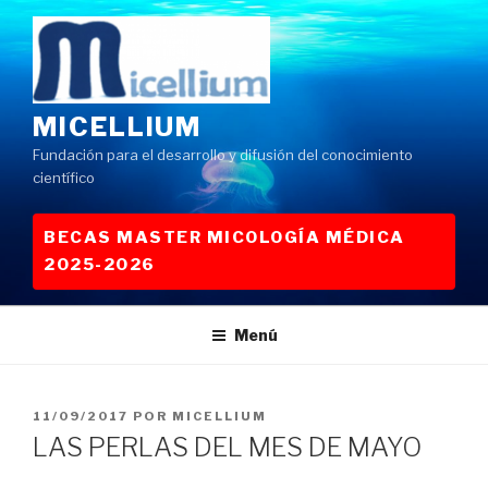
Saltar
al
contenido
MICELLIUM
Fundación para el desarrollo y difusión del conocimiento
científico
BECAS MASTER MICOLOGÍA MÉDICA
2025-2026
Menú
PUBLICADO
11/09/2017
POR
MICELLIUM
EL
LAS PERLAS DEL MES DE MAYO