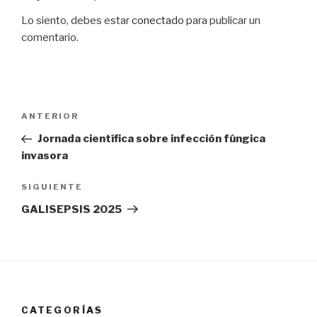
Lo siento, debes estar
conectado
para publicar un
comentario.
Navegación
Entrada
ANTERIOR
de
anterior:
Jornada científica sobre infección fúngica
entradas
invasora
Siguiente
SIGUIENTE
entrada
GALISEPSIS 2025
CATEGORÍAS