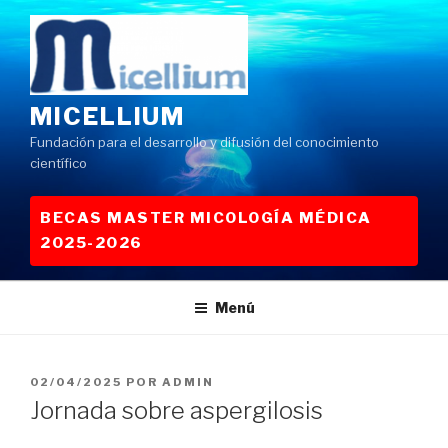
Saltar
al
contenido
MICELLIUM
Fundación para el desarrollo y difusión del conocimiento
científico
BECAS MASTER MICOLOGÍA MÉDICA
2025-2026
Menú
PUBLICADO
02/04/2025
POR
ADMIN
EL
Jornada sobre aspergilosis