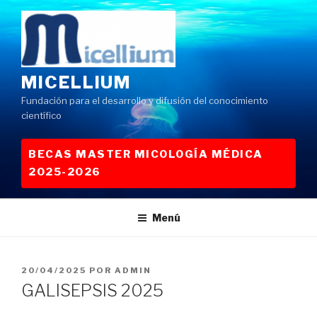
Saltar
al
contenido
MICELLIUM
Fundación para el desarrollo y difusión del conocimiento
científico
BECAS MASTER MICOLOGÍA MÉDICA
2025-2026
Menú
PUBLICADO
20/04/2025
POR
ADMIN
EL
GALISEPSIS 2025