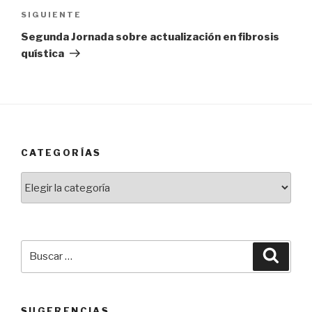
Siguiente
SIGUIENTE
entrada
Segunda Jornada sobre actualización en fibrosis
quística
CATEGORÍAS
Categorías
Buscar
Busca
por:
SUGERENCIAS