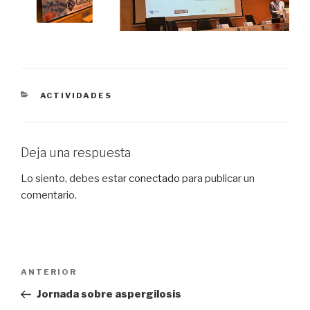
CATEGORÍAS
ACTIVIDADES
Deja una respuesta
Lo siento, debes estar
conectado
para publicar un
comentario.
Navegación
Entrada
ANTERIOR
de
anterior:
Jornada sobre aspergilosis
entradas