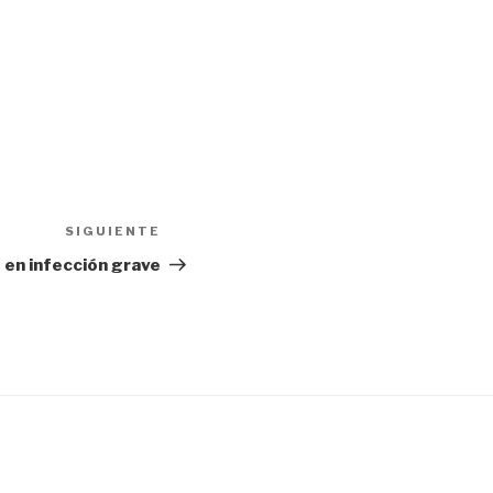
SIGUIENTE
Siguiente
entrada
 en infección grave