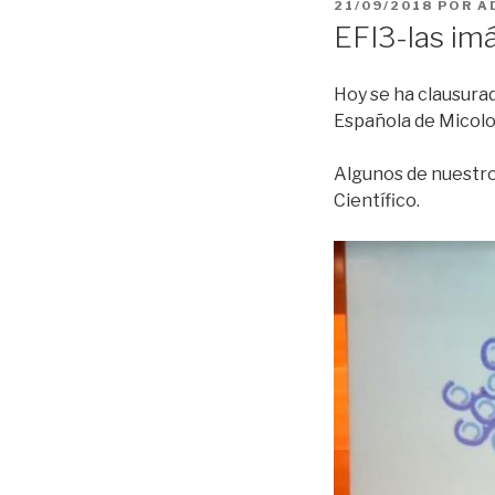
PUBLICADO
21/09/2018
POR
A
EL
EFI3-las im
Hoy se ha clausura
Española de Micolo
Algunos de nuestro
Científico.