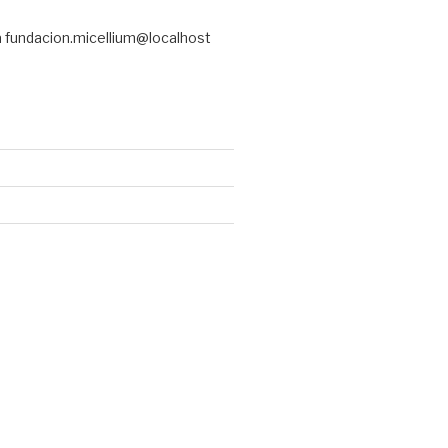
a fundacion.micellium@localhost