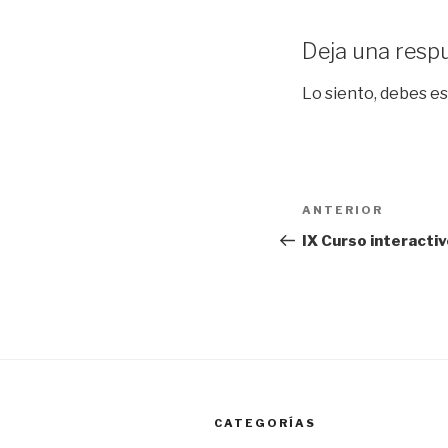
Deja una resp
Lo siento, debes e
Navegación
Entrada
ANTERIOR
de
anterior:
IX Curso interactiv
entradas
CATEGORÍAS