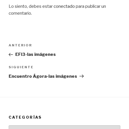
Lo siento, debes estar
conectado
para publicar un
comentario.
Navegación
Entrada
ANTERIOR
de
anterior:
EFI3-las imágenes
entradas
Siguiente
SIGUIENTE
entrada
Encuentro Ágora-las imágenes
CATEGORÍAS
Categorías