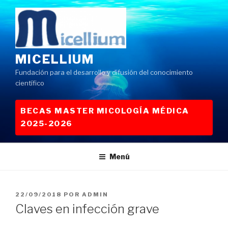
Saltar
al
contenido
MICELLIUM
Fundación para el desarrollo y difusión del conocimiento
científico
BECAS MASTER MICOLOGÍA MÉDICA
2025-2026
Menú
PUBLICADO
22/09/2018
POR
ADMIN
EL
Claves en infección grave