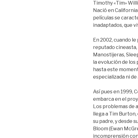
Timothy «Tim» Willi
Nació en California
películas se caract
inadaptados, que v
En 2002, cuando le 
reputado cineasta, 
Manostijeras, Sleep
la evolución de los
hasta este momento,
especializada ni de 
Así pues en 1999, C
embarca en el proye
Los problemas de ad
llega a Tim Burton,
su padre, y desde s
Bloom (Ewan McGreg
incomprensión con 