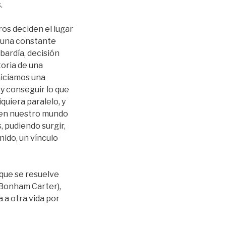
.
ros deciden el lugar
s una constante
bardía, decisión
toria de una
niciamos una
y conseguir lo que
uiera paralelo, y
, en nuestro mundo
, pudiendo surgir,
ido, un vínculo
 que se resuelve
 Bonham Carter),
 a otra vida por