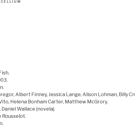
ICELLIUM
Fish.
003.
n.
egor, Albert Finney, Jessica Lange, Alison Lohman, Billy C
Vito, Helena Bonham Carter, Matthew McGrory.
 Daniel Wallace (novela).
e Rousselot.
n.