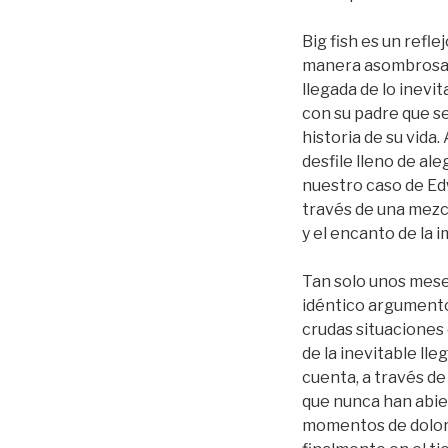
Big fish es un refl
manera asombrosa de
llegada de lo inevit
con su padre que se
historia de su vida
desfile lleno de al
nuestro caso de Ed
través de una mezcla
y el encanto de la 
Tan solo unos mese
idéntico argumento 
crudas situaciones 
de la inevitable ll
cuenta, a través de
que nunca han abier
momentos de dolor 