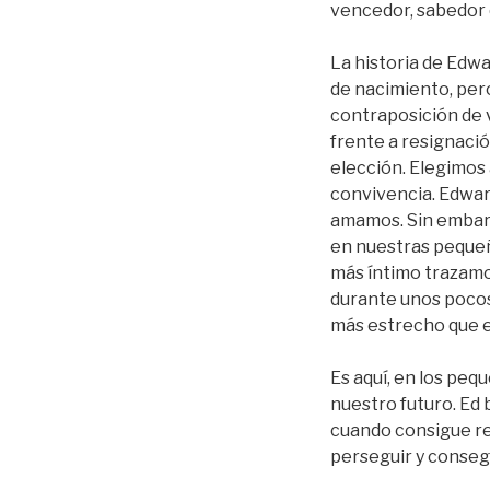
vencedor, sabedor 
La historia de Edwa
de nacimiento, pero
contraposición de v
frente a resignació
elección. Elegimos
convivencia. Edwar
amamos. Sin embarg
en nuestras pequeña
más íntimo trazamos
durante unos pocos
más estrecho que e
Es aquí, en los pe
nuestro futuro. Ed
cuando consigue rep
perseguir y conseg