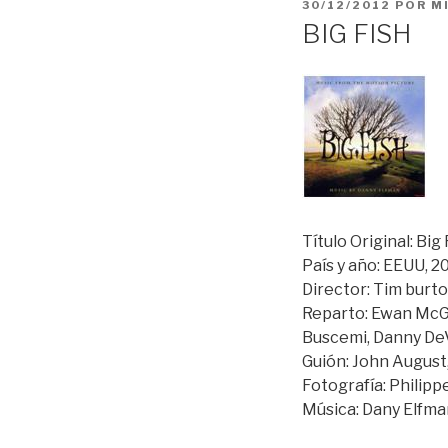
PUBLICADO
30/12/2012
POR
M
EL
BIG FISH
Título Original: Big 
País y año: EEUU, 2
Director: Tim burto
Reparto: Ewan McGr
Buscemi, Danny De
Guión: John August,
Fotografía: Philipp
Música: Dany Elfma