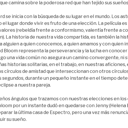
que camina sobre la poderosa red que han tejido sus sueños
rd se inicia con la búsqueda de su lugar en el mundo. Los ast
 el lugar donde vivir es fruto de una elección. La película e
alores (rebeldía frente a conformismo, valentía frente a co
n). La historia de nuestra vida compartida, es también la his
 a alguien a quien conocemos, a quien amamos y con quien i
d Bloom representa la perseverancia y la lucha en conocer 
o una vida común no asegura un camino convergente, ni siq
s historias solitarias, en el trabajo, en nuestras aficiones
 círculos de amistad que interseccionan con otros círculos
 segundos, durante un pequeño instante en el tiempo deten
clipse a nuestra pareja.
queños ángulos que trazamos con nuestras elecciones en los
 bloom por un instante dudó en quedarse con Jenny (Helena
arar la última casa de Espectro, pero una vez más renuncia
uir su sueño.