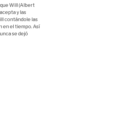
que Will (Albert
 acepta y las
ill contándole las
n en el tiempo. Así
nunca se dejó