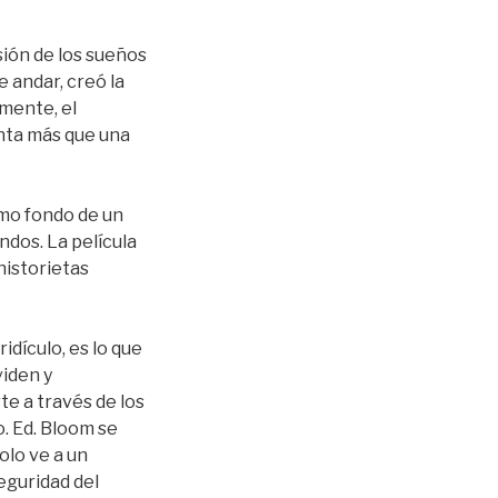
sión de los sueños
e andar, creó la
mente, el
enta más que una
mo fondo de un
ndos. La película
historietas
idículo, es lo que
viden y
te a través de los
o. Ed. Bloom se
olo ve a un
eguridad del