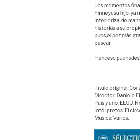
Los momentos final
Finney), su hijo, ya
interioriza, de man
historias a su propi
pues,el pez más gra
pescar.
francesc.puchades
Título original: Cor
Director: Daniele F
País y año: EEUU, 
Intérpretes: El circ
Música: Varios.