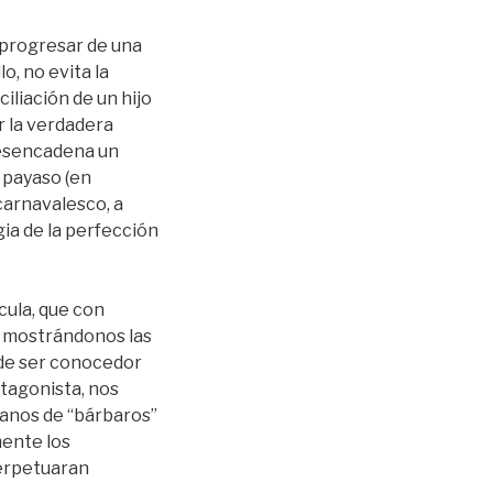
 progresar de una
o, no evita la
ciliación de un hijo
r la verdadera
 desencadena un
n payaso (en
carnavalesco, a
gia de la perfección
cula, que con
ba mostrándonos las
o de ser conocedor
otagonista, nos
manos de “bárbaros”
mente los
perpetuaran