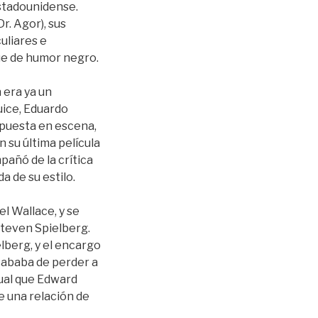
estadounidense.
r. Agor), sus
uliares e
ue de humor negro.
 era ya un
uice, Eduardo
a puesta en escena,
 su última película
pañó de la crítica
a de su estilo.
l Wallace, y se
Steven Spielberg.
elberg, y el encargo
acababa de perder a
gual que Edward
e una relación de