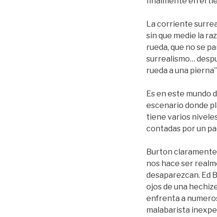
finalmente en el t
La corriente surrea
sin que medie la ra
rueda, que no se p
surrealismo… despu
rueda a una pierna” 
Es en este mundo 
escenario donde pla
tiene varios nivele
contadas por un pa
Burton claramente no
nos hace ser realm
desaparezcan. Ed Bl
ojos de una hechize
enfrenta a numeroso
malabarista inexper