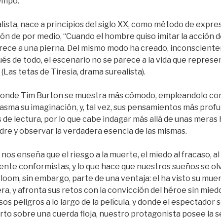
iempo.
lista, nace a principios del siglo XX, como método de expre
zón de por medio, “Cuando el hombre quiso imitar la acción d
arece a una pierna. Del mismo modo ha creado, inconsciente
és de todo, el escenario no se parece a la vida que repres
(Las tetas de Tiresia, drama surealista).
donde Tim Burton se muestra más cómodo, empleandolo co
sma su imaginación, y, tal vez, sus pensamientos más profu
s de lectura, por lo que cabe indagar más allá de unas meras 
dre y observar la verdadera esencia de las mismas.
s enseña que el riesgo a la muerte, el miedo al fracaso, al r
ente conformistas, y lo que hace que nuestros sueños se ol
oom, sin embargo, parte de una ventaja: el ha visto su muer
ra, y afronta sus retos con la convicción del héroe sin mied
s peligros a lo largo de la película, y donde el espectador s
to sobre una cuerda floja, nuestro protagonista posee la s