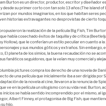
am Burton es un director, productor, escritor y diseñador 
 y desde su primer corto con tan solo 13 años (The island of D
erizan por mundos imaginarios, en los que habitan seres pec
iven historias extravagantes no desprovistas de cierto toq
propusieron la realización de la película Big Fish, Tim Burton
que había cosechado éxitos de taquilla y de crítica (Beetlelj
y Hollow), que le conferían un estilo peculiar en cuanto a l
 personajes y sus mundos góticos y extraños. Sin embargo, en
 El planeta de los simios, la buena recaudación no se acom
sus fanáticos seguidores, que la veían muy comercial y alejad
olumbia pictures compra los derecho de una novela de Danie
cto de una película que inicialmente iba a ser dirigida por 
aptación de la novela al cine, llevaron a la renuncia de Spi
 que ve en la película un silogismo con su vida real. Burton, 
us inicios se había sentido incomprendido por el mismo, al i
or, Albert Finney, el protagonisa de Big Fish, que mantien
su hijo.