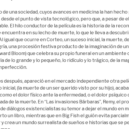
ejo de una sociedad, cuyos avances en medicina la han hecho
sde el punto de vista tecnológico, pero que, a pesar de ell
able. El hilo conductor de la película es la historia de la recon
 encuentra en su lecho de muerte, lo que le lleva a descubri
. Al igual que ocurre en Corteo, un suceso inicial, la muerte,
egría, una procesión festiva producto de la imaginación de u
ward Bloom) que celebra su propio funeral en un ambiente 
 de lo grande y lo pequeño, lo ridículo y lo trágico, de la ma
imperfección.
s después, apareció en el mercado independiente otra pelí
inicial, (la muerte de un ser querido visto por su hijo), aca
como el dolor físico ante la enfermedad, o el dolor psíquic
egada de la muerte. En “Las invasiones Bárbaras”, Remy, el pr
 de diálogos existencialistas su temor a dejar el mundo en 
to un libro, mientras que en Big Fish el guión evita parcial
y crea un mundo surrealista de sueños e historias que se 