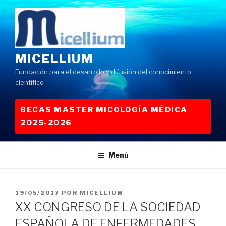
Saltar
al
contenido
MICELLIUM
Fundación para el desarrollo y difusión del conocimiento
científico
BECAS MASTER MICOLOGÍA MÉDICA
2025-2026
Menú
PUBLICADO
19/05/2017
POR
MICELLIUM
EL
XX CONGRESO DE LA SOCIEDAD
ESPAÑOLA DE ENFERMEDADES