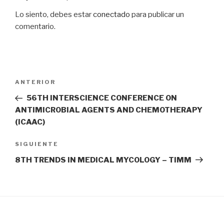
Lo siento, debes estar
conectado
para publicar un
comentario.
Navegación
Entrada
ANTERIOR
de
anterior:
56TH INTERSCIENCE CONFERENCE ON
entradas
ANTIMICROBIAL AGENTS AND CHEMOTHERAPY
(ICAAC)
Siguiente
SIGUIENTE
entrada
8TH TRENDS IN MEDICAL MYCOLOGY – TIMM