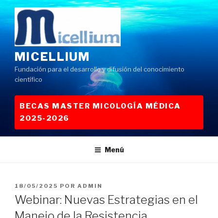
Saltar
al
contenido
MICELLIUM
Fundación para el desarrollo y difusión del conocimiento
científico
BECAS MASTER MICOLOGÍA MÉDICA
2025-2026
Menú
PUBLICADO
18/05/2025
POR
ADMIN
EL
Webinar: Nuevas Estrategias en el
Manejo de la Resistencia