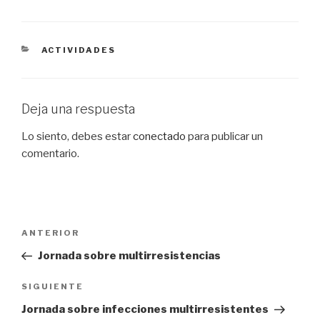
CATEGORÍAS
ACTIVIDADES
Deja una respuesta
Lo siento, debes estar
conectado
para publicar un
comentario.
Navegación
Entrada
ANTERIOR
de
anterior:
Jornada sobre multirresistencias
entradas
Siguiente
SIGUIENTE
entrada
Jornada sobre infecciones multirresistentes