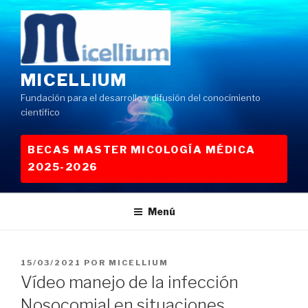
Saltar
al
contenido
MICELLIUM
Fundación para el desarrollo y difusión del conocimiento
científico
BECAS MASTER MICOLOGÍA MÉDICA
2025-2026
Menú
PUBLICADO
15/03/2021
POR
MICELLIUM
EL
Vídeo manejo de la infección
Nosocomial en situaciones