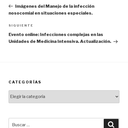
de
anterior:
Imágenes del Manejo de la infección
entradas
nosocomial en situaciones especiales.
Siguiente
SIGUIENTE
entrada
Evento online: Infecciones complejas en las
Unidades de Medicina Intensiva. Actualización.
CATEGORÍAS
Categorías
Buscar
Busca