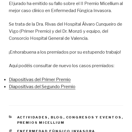
El jurado ha emitido su fallo sobre el II Premio Micellium al
mejor caso clínico en Enfermedad Fúngica Invasora.
Se trata de la Dra. Rivas del Hospital Álvaro Cunqueiro de
Vigo (Primer Premio) y del Dr. Monzó y equipo, del
Consorcio Hospital General de Valencia.
¡Enhorabuena a los premiados por su estupendo trabajo!
Aquí podéis consultar de nuevo los casos premiados:
Diapositivas del Primer Premio
Diapositivas del Segundo Premio
CATEGORÍAS
ACTIVIDADES
,
BLOG
,
CONGRESOS Y EVENTOS
,
PREMIOS MICELLIUM
ETIQUETAS
ENFERMEDAD FÚNGICO INVASORA