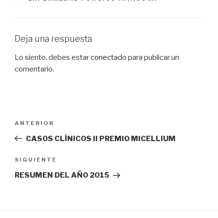
Deja una respuesta
Lo siento, debes estar
conectado
para publicar un
comentario.
Navegación
Entrada
ANTERIOR
de
anterior:
CASOS CLÍNICOS II PREMIO MICELLIUM
entradas
Siguiente
SIGUIENTE
entrada
RESUMEN DEL AÑO 2015