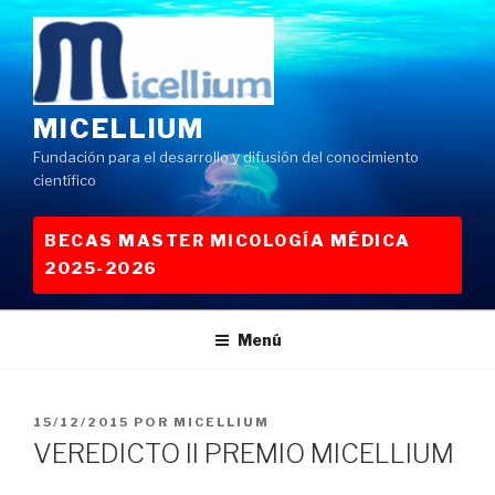
Saltar
al
contenido
MICELLIUM
Fundación para el desarrollo y difusión del conocimiento
científico
BECAS MASTER MICOLOGÍA MÉDICA
2025-2026
Menú
PUBLICADO
15/12/2015
POR
MICELLIUM
EL
VEREDICTO II PREMIO MICELLIUM