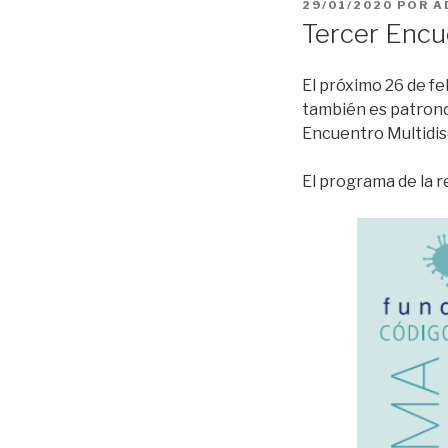
PUBLICADO
29/01/2020
POR
A
EL
Tercer Encue
El próximo 26 de fe
también es patrono 
Encuentro Multidisc
El programa de la 