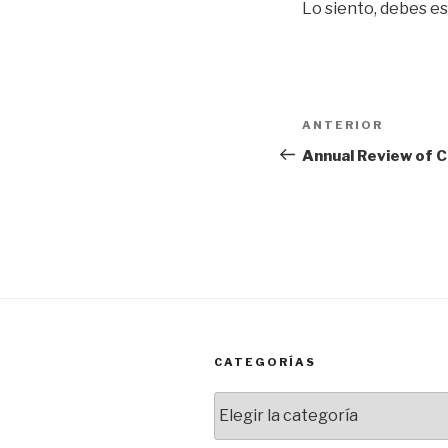
Lo siento, debes e
Navegación
Entrada
ANTERIOR
de
anterior:
Annual Review of 
entradas
CATEGORÍAS
Categorías