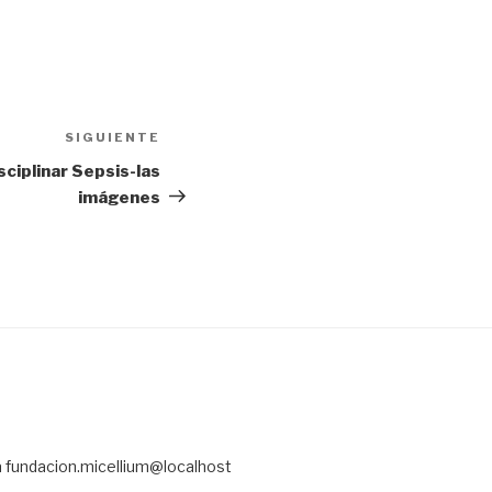
SIGUIENTE
Siguiente
entrada
ciplinar Sepsis-las
imágenes
a fundacion.micellium@localhost