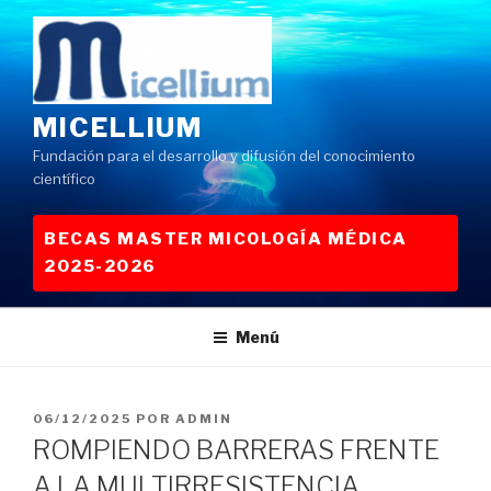
Saltar
al
contenido
MICELLIUM
Fundación para el desarrollo y difusión del conocimiento
científico
BECAS MASTER MICOLOGÍA MÉDICA
2025-2026
Menú
PUBLICADO
06/12/2025
POR
ADMIN
EL
ROMPIENDO BARRERAS FRENTE
A LA MULTIRRESISTENCIA