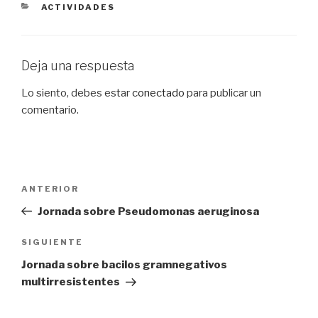
CATEGORÍAS
ACTIVIDADES
Deja una respuesta
Lo siento, debes estar
conectado
para publicar un
comentario.
Navegación
Entrada
ANTERIOR
de
anterior:
Jornada sobre Pseudomonas aeruginosa
entradas
Siguiente
SIGUIENTE
entrada
Jornada sobre bacilos gramnegativos
multirresistentes