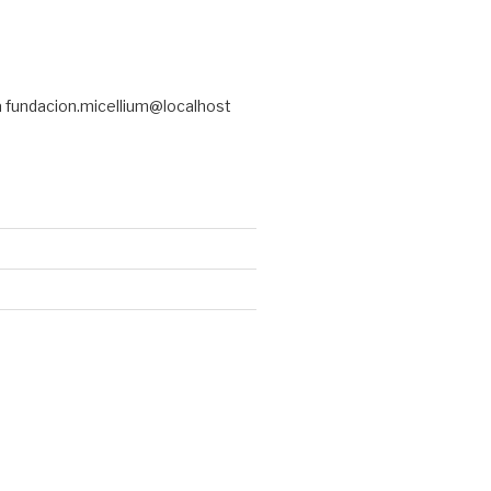
a fundacion.micellium@localhost