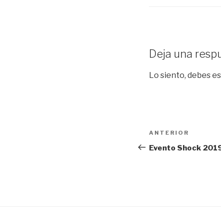
Deja una resp
Lo siento, debes e
Navegación
Entrada
ANTERIOR
de
anterior:
Evento Shock 2019
entradas