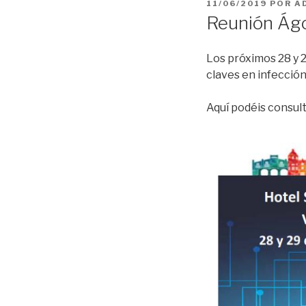
PUBLICADO
11/06/2019
POR
A
EL
Reunión Ágo
Los próximos 28 y 2
claves en infección
Aquí podéis consult