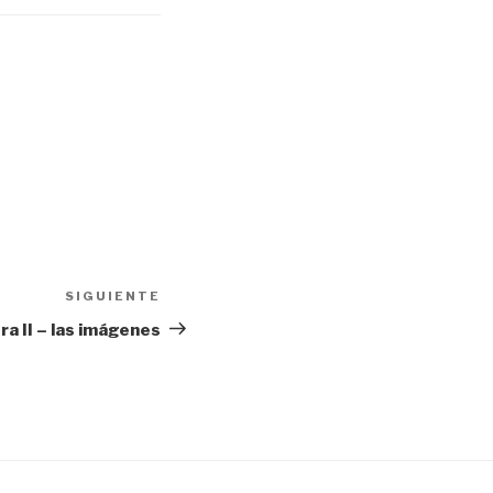
SIGUIENTE
Siguiente
entrada
a II – las imágenes