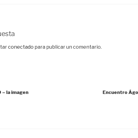
uesta
star
conectado
para publicar un comentario.
 – la imagen
Encuentro Ágor