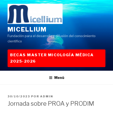
Saltar
al
contenido
MICELLIUM
Fundación para el desarrollo y difusión del conocimiento
científico
BECAS MASTER MICOLOGÍA MÉDICA
2025-2026
Menú
PUBLICADO
30/10/2023
POR
ADMIN
EL
Jornada sobre PROA y PRODIM