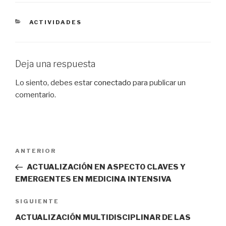
CATEGORÍAS
ACTIVIDADES
Deja una respuesta
Lo siento, debes estar
conectado
para publicar un
comentario.
Navegación
Entrada
ANTERIOR
de
anterior:
ACTUALIZACIÓN EN ASPECTO CLAVES Y
entradas
EMERGENTES EN MEDICINA INTENSIVA
Siguiente
SIGUIENTE
entrada
ACTUALIZACIÓN MULTIDISCIPLINAR DE LAS