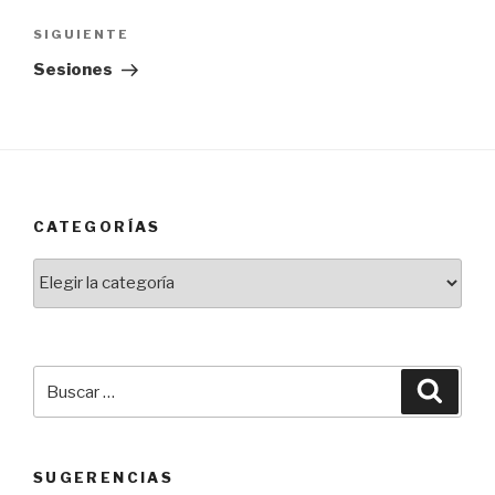
Siguiente
SIGUIENTE
entrada
Sesiones
CATEGORÍAS
Categorías
Buscar
Busca
por:
SUGERENCIAS