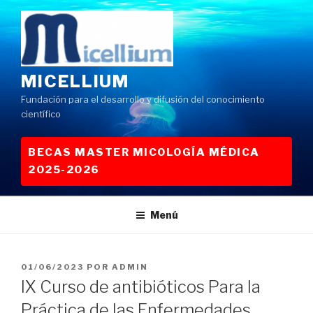
Saltar
al
contenido
MICELLIUM
Fundación para el desarrollo y difusión del conocimiento
científico
BECAS MASTER MICOLOGÍA MÉDICA
2025-2026
Menú
PUBLICADO
01/06/2023
POR
ADMIN
EL
IX Curso de antibióticos Para la
Práctica de las Enfermedades