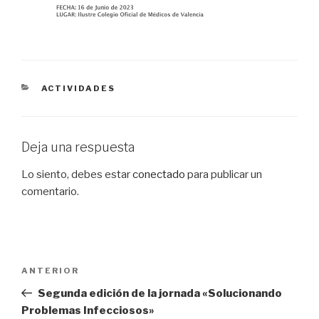
CATEGORÍAS
ACTIVIDADES
Deja una respuesta
Lo siento, debes estar
conectado
para publicar un
comentario.
Navegación
Entrada
ANTERIOR
de
anterior:
Segunda edición de la jornada «Solucionando
entradas
Problemas Infecciosos»