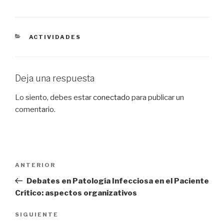
CATEGORÍAS
ACTIVIDADES
Deja una respuesta
Lo siento, debes estar
conectado
para publicar un
comentario.
Navegación
Entrada
ANTERIOR
de
anterior:
Debates en Patología Infecciosa en el Paciente
entradas
Crítico: aspectos organizativos
Siguiente
SIGUIENTE