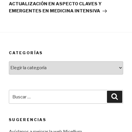
entrada
ACTUALIZACIÓN EN ASPECTO CLAVES Y
EMERGENTES EN MEDICINA INTENSIVA
CATEGORÍAS
Categorías
Buscar
Busca
por:
SUGERENCIAS
Ayúdanos a mejorar la web Micellium.