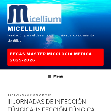
Saltar
al
contenido
MICELLIUM
Fundación para el desarrollo y difusión del conocimiento
científico
BECAS MASTER MICOLOGÍA MÉDICA
2025-2026
Menú
PUBLICADO
17/10/2023
POR
ADMIN
EL
III JORNADAS DE INFECCIÓN
FÚNGICA: INFECCIÓN FÚNGICA