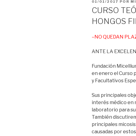
PUBLICADO
01/01/2017
POR
M
EL
CURSO TEÓ
HONGOS F
–NO QUEDAN PLA
ANTE LA EXCELEN
Fundación Micellium
en enero el Curso p
y Facultativos Espe
Sus principales ob
interés médico en 
laboratorio para su
También discutiremo
principales micosis
causadas por esto