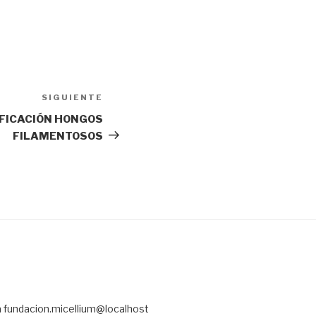
SIGUIENTE
Siguiente
entrada
IFICACIÓN HONGOS
FILAMENTOSOS
a fundacion.micellium@localhost