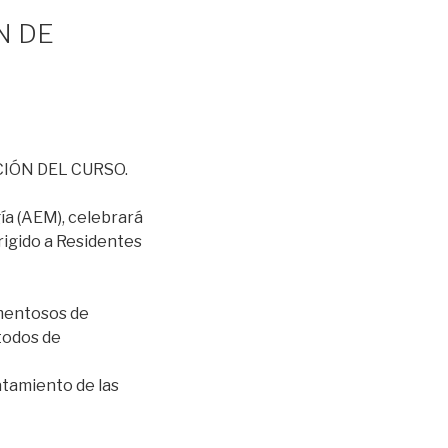
N DE
IÓN DEL CURSO.
ía (AEM), celebrará
rigido a Residentes
amentosos de
todos de
atamiento de las