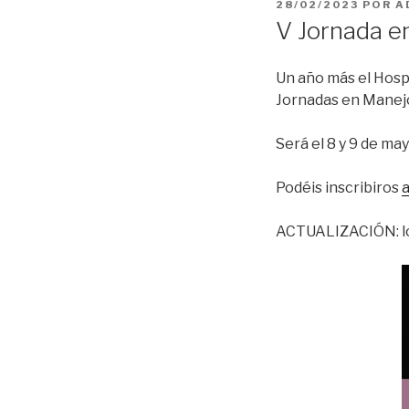
PUBLICADO
28/02/2023
POR
A
EL
V Jornada e
Un año más el Hospi
Jornadas en Manejo
Será el 8 y 9 de may
Podéis inscribiros
a
ACTUALIZACIÓN: los