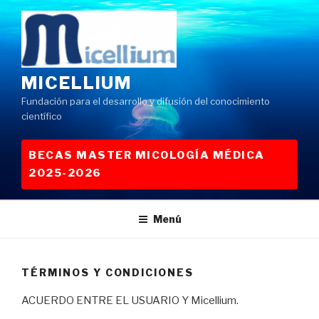
Saltar
al
contenido
MICELLIUM
Fundación para el desarrollo y difusión del conocimiento
científico
BECAS MASTER MICOLOGÍA MÉDICA
2025-2026
Menú
TÉRMINOS Y CONDICIONES
ACUERDO ENTRE EL USUARIO Y Micellium.