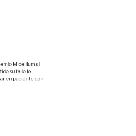
remio Micellium al
do su fallo lo
nar en paciente con