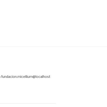
a fundacion.micellium@localhost