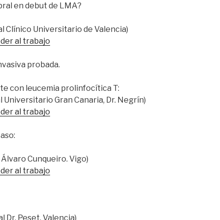
bral en debut de LMA?
l Clínico Universitario de Valencia)
der al trabajo
nvasiva probada.
e con leucemia prolinfocítica T:
l Universitario Gran Canaria, Dr. Negrín)
der al trabajo
caso:
l Álvaro Cunqueiro. Vigo)
der al trabajo
l Dr. Peset, Valencia)