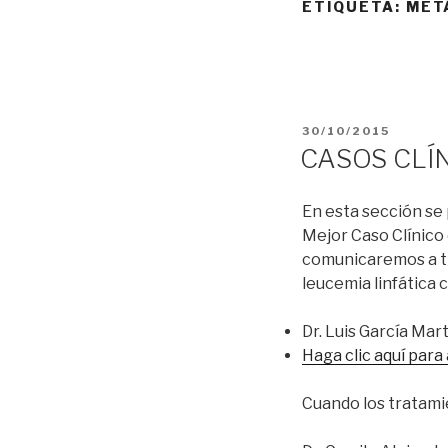
ETIQUETA:
MET
PUBLICADO
30/10/2015
EL
CASOS CLÍN
En esta sección se 
Mejor Caso Clínico 
comunicaremos a tr
leucemia linfática 
Dr. Luis García Mar
Haga clic aquí para
Cuando los tratamie