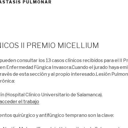
ÁSTASIS PULMONAR
ICOS II PREMIO MICELLIUM
pueden consultar los 13 casos clínicos recibidos para el II P
en Enfermedad Fúngica Invasora.Cuando el jurado haya emiti
avés de esta sección y al propio interesado.Lesión Pulmo
crónica:
tín (Hospital Clínico Universitario de Salamanca).
 acceder el trabajo
ntos quirúrgico y antifúngico temprano son la clave: