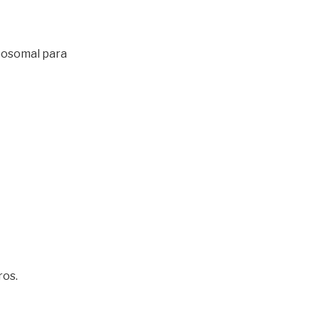
iposomal para
ros.