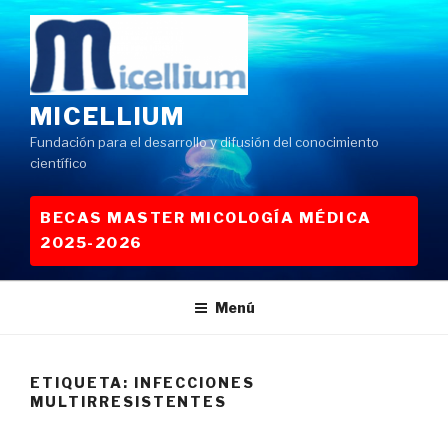
Saltar
al
contenido
MICELLIUM
Fundación para el desarrollo y difusión del conocimiento
científico
BECAS MASTER MICOLOGÍA MÉDICA
2025-2026
Menú
ETIQUETA:
INFECCIONES
MULTIRRESISTENTES