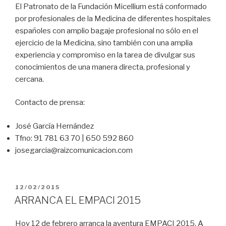
El Patronato de la Fundación Micellium está conformado
por profesionales de la Medicina de diferentes hospitales
españoles con amplio bagaje profesional no sólo en el
ejercicio de la Medicina, sino también con una amplia
experiencia y compromiso en la tarea de divulgar sus
conocimientos de una manera directa, profesional y
cercana.
Contacto de prensa:
José García Hernández
Tfno: 91 781 63 70 | 650 592 860
josegarcia@raizcomunicacion.com
PUBLICADO
12/02/2015
EL
ARRANCA EL EMPACI 2015
Hoy 12 de febrero arranca la aventura EMPACI 2015. A