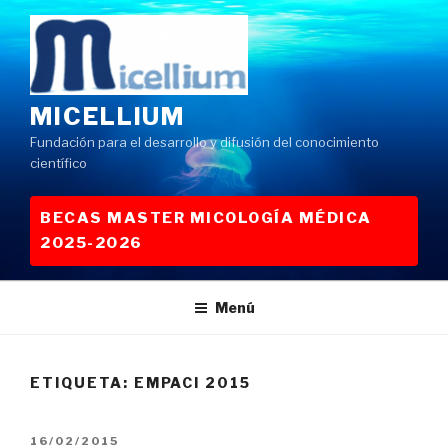
Saltar
al
contenido
MICELLIUM
Fundación para el desarrollo y difusión del conocimiento
científico
BECAS MASTER MICOLOGÍA MÉDICA
2025-2026
Menú
ETIQUETA:
EMPACI 2015
PUBLICADO
16/02/2015