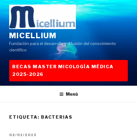
Saltar
al
contenido
MICELLIUM
Fundación para el desarrollo y difusión del conocimiento
científico
BECAS MASTER MICOLOGÍA MÉDICA
2025-2026
Menú
ETIQUETA:
BACTERIAS
PUBLICADO
02/01/2013