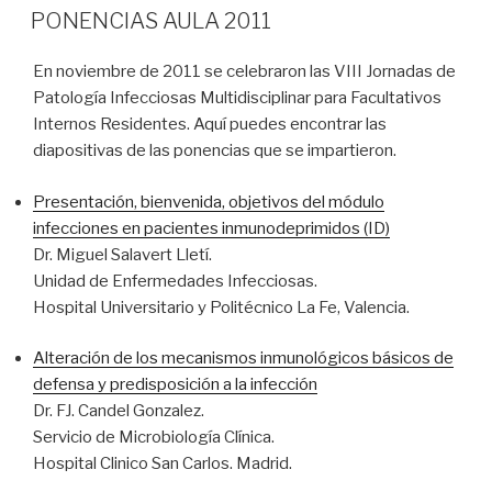
EL
PONENCIAS AULA 2011
En noviembre de 2011 se celebraron las VIII Jornadas de
Patología Infecciosas Multidisciplinar para Facultativos
Internos Residentes. Aquí puedes encontrar las
diapositivas de las ponencias que se impartieron.
Presentación, bienvenida, objetivos del módulo
infecciones en pacientes inmunodeprimidos (ID)
Dr. Miguel Salavert Lletí.
Unidad de Enfermedades Infecciosas.
Hospital Universitario y Politécnico La Fe, Valencia.
Alteración de los mecanismos inmunológicos básicos
de
defensa y predisposición a la infección
Dr. FJ. Candel Gonzalez.
Servicio de Microbiología Clínica.
Hospital Clinico San Carlos. Madrid.