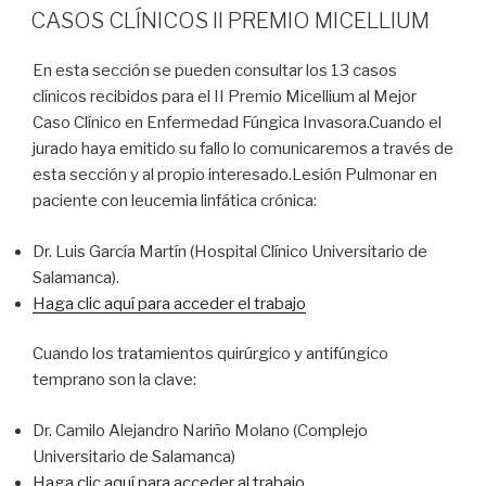
EL
CASOS CLÍNICOS II PREMIO MICELLIUM
En esta sección se pueden consultar los 13 casos
clínicos recibidos para el II Premio Micellium al Mejor
Caso Clínico en Enfermedad Fúngica Invasora.Cuando el
jurado haya emitido su fallo lo comunicaremos a través de
esta sección y al propio interesado.Lesión Pulmonar en
paciente con leucemia linfática crónica:
Dr. Luis García Martín (Hospital Clínico Universitario de
Salamanca).
Haga clic aquí para acceder el trabajo
Cuando los tratamientos quirúrgico y antifúngico
temprano son la clave:
Dr. Camilo Alejandro Nariño Molano (Complejo
Universitario de Salamanca)
Haga clic aquí para acceder al trabajo