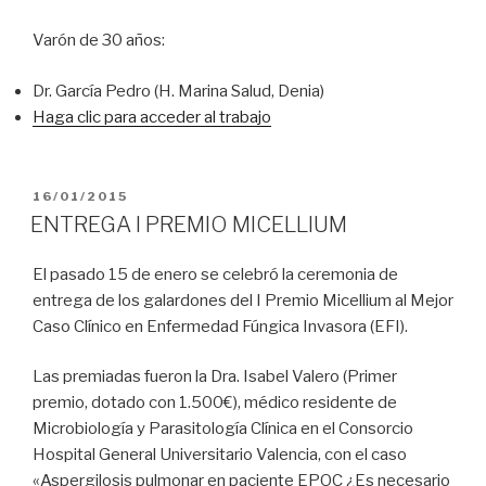
Varón de 30 años:
Dr. García Pedro (H. Marina Salud, Denia)
Haga clic para acceder al trabajo
PUBLICADO
16/01/2015
EL
ENTREGA I PREMIO MICELLIUM
El pasado 15 de enero se celebró la ceremonia de
entrega de los galardones del I Premio Micellium al Mejor
Caso Clínico en Enfermedad Fúngica Invasora (EFI).
Las premiadas fueron la Dra. Isabel Valero (Primer
premio, dotado con 1.500€), médico residente de
Microbiología y Parasitología Clínica en el Consorcio
Hospital General Universitario Valencia, con el caso
«Aspergilosis pulmonar en paciente EPOC ¿Es necesario