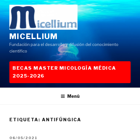
Saltar
al
contenido
MICELLIUM
Fundación para el desarrollo y difusión del conocimiento
científico
BECAS MASTER MICOLOGÍA MÉDICA
2025-2026
Menú
ETIQUETA:
ANTIFÚNGICA
PUBLICADO
06/05/2021